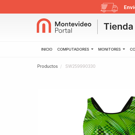
Enví
INICIO
COMPUTADORES
MONITORES
CO
Productos
SW259990330