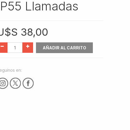
IP55 Llamadas
U$S
38,00
AÑADIR AL CARRITO
eguinos en: