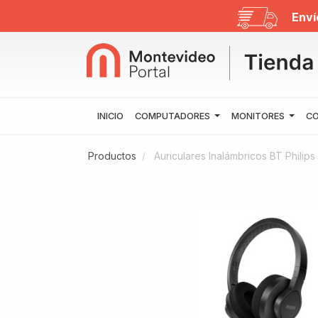
Enví
INICIO
COMPUTADORES
MONITORES
CO
Productos
Auriculares Inalámbricos BT Philip