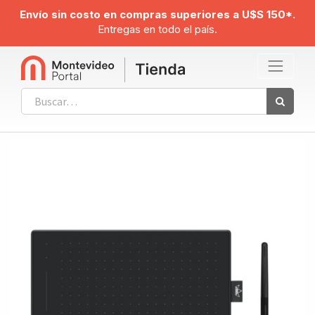
Envío sin costo en compras superiores a U$S 150*.
Entregas en todo el país.