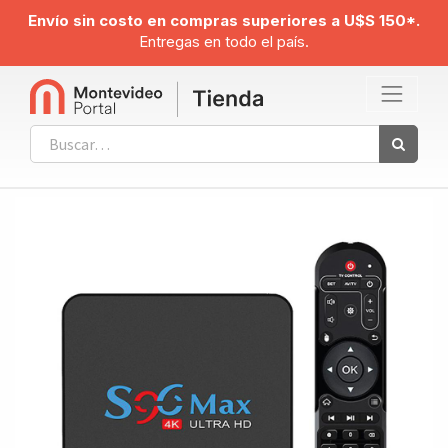
Envío sin costo en compras superiores a U$S 150*.
Entregas en todo el país.