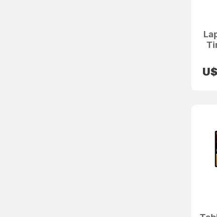
La
Ti
U