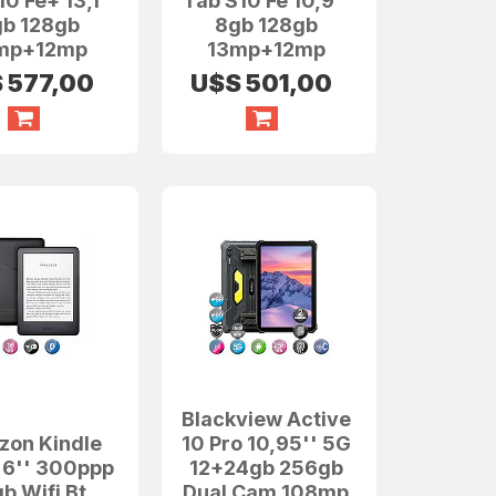
0 Fe+ 13,1''
Tab S10 Fe 10,9''
b 128gb
8gb 128gb
mp+12mp
13mp+12mp
S
577,00
U$S
501,00
Blackview Active
on Kindle
10 Pro 10,95'' 5G
 6'' 300ppp
12+24gb 256gb
b Wifi Bt
Dual Cam 108mp