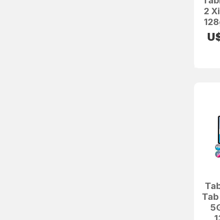
Tab
2 X
12
U
Ta
Tab 
5