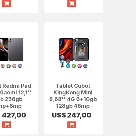
t Redmi Pad
Tablet Cubot
Xiaomi 12,1''
KingKong Mini
b 256gb
8,68'' 4G 6+10gb
mp+8mp
128gb 48mp
S
427,00
U$S
247,00