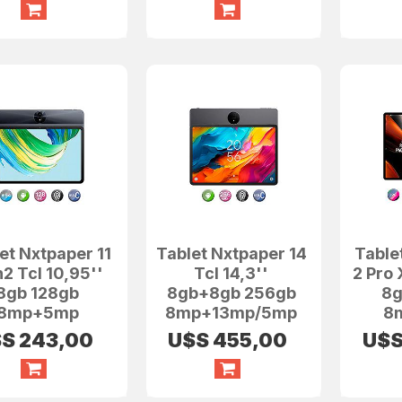
et Nxtpaper 11
Tablet Nxtpaper 14
Table
2 Tcl 10,95''
Tcl 14,3''
2 Pro 
8gb 128gb
8gb+8gb 256gb
8g
8mp+5mp
8mp+13mp/5mp
8
$S
243,00
U$S
455,00
U$