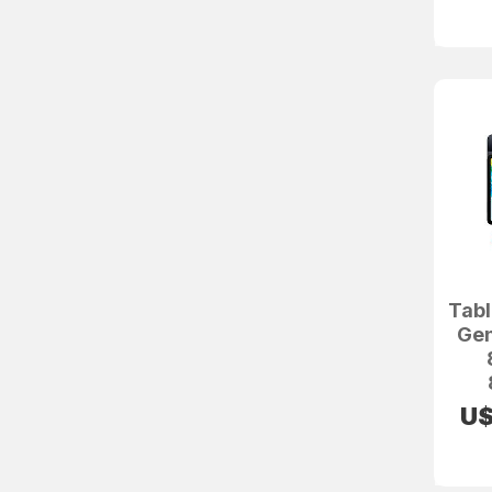
Tabl
Gen
U