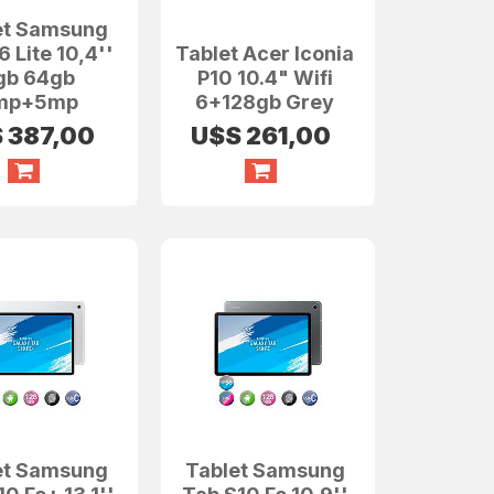
et Samsung
 Lite 10,4''
Tablet Acer Iconia
gb 64gb
P10 10.4" Wifi
mp+5mp
6+128gb Grey
S
387,00
U$S
261,00
et Samsung
Tablet Samsung