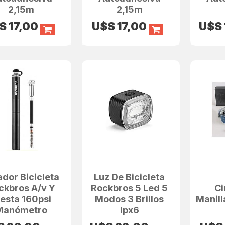
2,15m
2,15m
S
17,00
U$S
17,00
U$S
ador Bicicleta
Luz De Bicicleta
ckbros A/v Y
Rockbros 5 Led 5
Ci
esta 160psi
Modos 3 Brillos
Manill
Manómetro
Ipx6