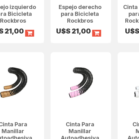
ejo izquierdo
Espejo derecho
Cinta
ra Bicicleta
para Bicicleta
par
Rockbros
Rockbros
Rock
S
21,00
U$S
21,00
U$
Cinta Para
Cinta Para
Ci
Manillar
Manillar
M
utoadhesiva
Autoadhesiva
Aut