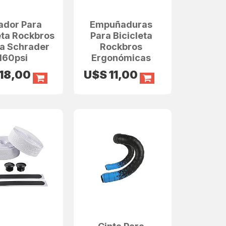
lador Para
Empuñaduras
eta Rockbros
Para Bicicleta
ta Schrader
Rockbros
160psi
Ergonómicas
18,00
U$S
11,00