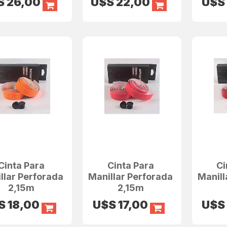
S
26,00
U$S
22,00
U$
Cinta Para
Cinta Para
Ci
llar Perforada
Manillar Perforada
Manill
2,15m
2,15m
S
18,00
U$S
17,00
U$