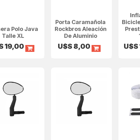
Inf
Porta Caramañola
Bicicl
era Polo Java
Rockbros Aleación
Pres
Talle XL
De Aluminio
S
19,00
U$S
8,00
U$S