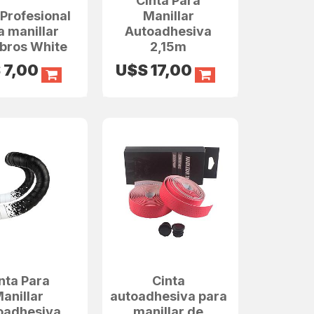
Cinta Para
 Profesional
Manillar
a manillar
Autoadhesiva
bros White
2,15m
S
7,00
U$S
17,00
nta Para
Cinta
anillar
autoadhesiva para
oadhesiva
manillar de