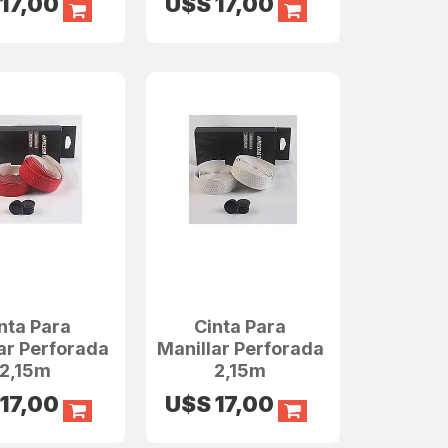
S
17,00
U$S
17,00
nta Para
Cinta Para
ar Perforada
Manillar Perforada
2,15m
2,15m
S
17,00
U$S
17,00