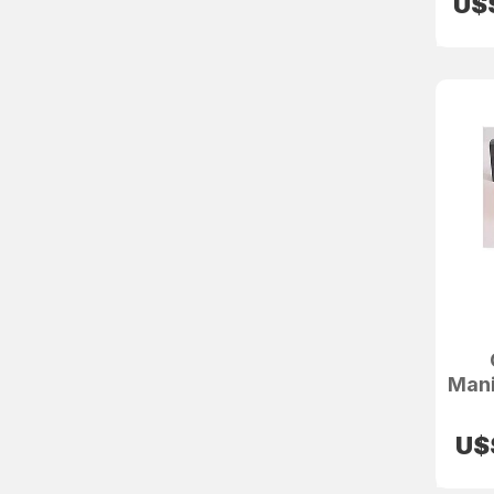
U$
Mani
U$