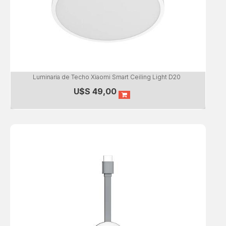
Luminaria de Techo Xiaomi Smart Ceiling Light D20
U$S
49,00