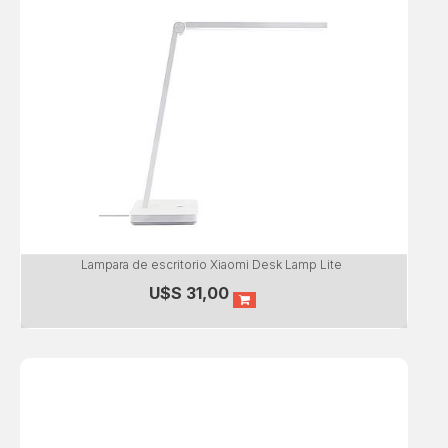
Lampara de escritorio Xiaomi Desk Lamp Lite
U$S
31,00