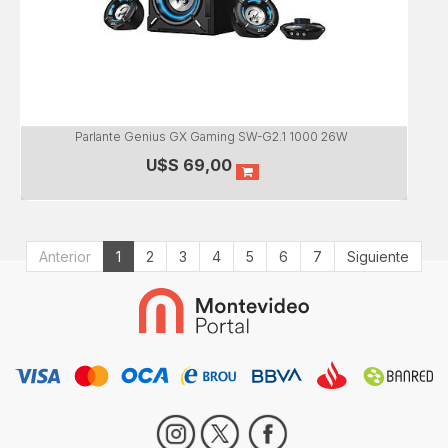
Parlante Genius GX Gaming SW-G2.1 1000 26W
U$S
69,00
Anterior
1
2
3
4
5
6
7
Siguiente