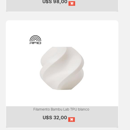
U$S
98,00
Filamento Bambu Lab TPU blanco
U$S
32,00