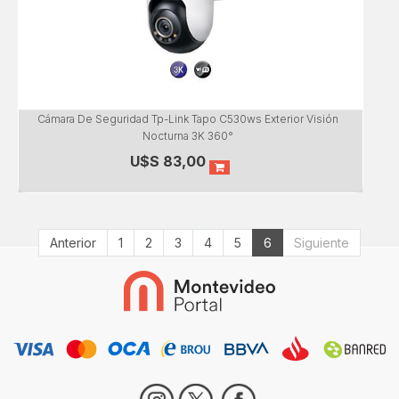
Cámara De Seguridad Tp-Link Tapo C530ws Exterior Visión
Nocturna 3K 360°
U$S
83,00
Anterior
1
2
3
4
5
6
Siguiente